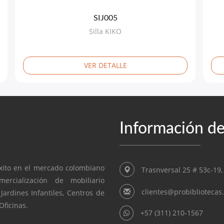
SIJ005
Silla KIKO
VER DETALLE
Información de
xito en el mercado colombiano
Trasnversal 25 # 53c-19,
ercialización de mobiliario
clientes@probibliotecas
 Jardines Infantiles, Centros de
ficinas.
+57 (311) 210-1567