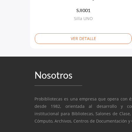
SJI001
Silla UNO
VER DETALLE
Nosotros
Probibliotecas es una empresa que opera con é
desde 1982, orientada al desarrollo y com
institucional para Bibliotecas, Salones de Clase,
Cómputo, Archivos, Centros de Documentación y O