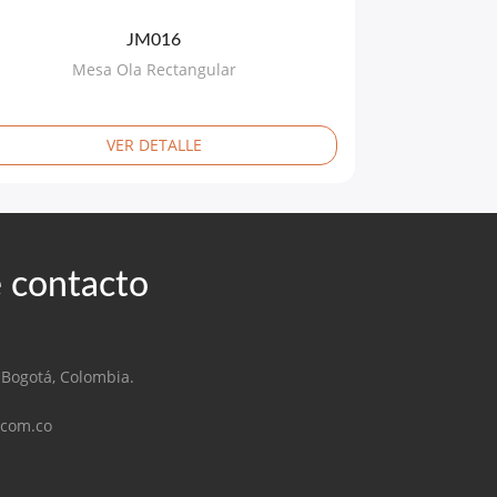
JM016
Mesa Ola Rectangular
VER DETALLE
 contacto
 Bogotá, Colombia.
.com.co