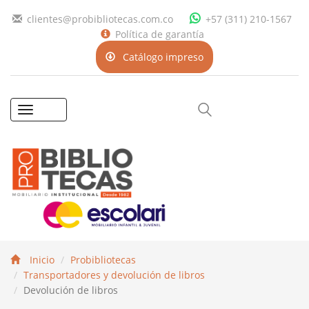
clientes@probibliotecas.com.co
+57 (311) 210-1567
Política de garantía
Catálogo impreso
Toggle
navigation
Inicio
Probibliotecas
Transportadores y devolución de libros
Devolución de libros