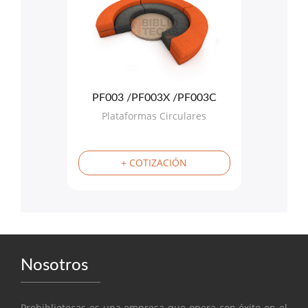
PF003 /PF003X /PF003C
Plataformas Circulares
+ COTIZACIÓN
Nosotros
Probibliotecas es una empresa que opera con éxito en el