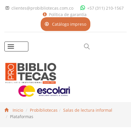
clientes@probibliotecas.com.co
+57 (311) 210-1567
Política de garantía
Catálogo impreso
Toggle
navigation
Inicio
Probibliotecas
Salas de lectura informal
Plataformas