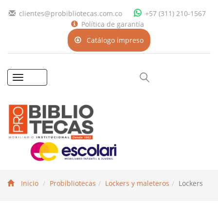
clientes@probibliotecas.com.co
+57 (311) 210-1567
Política de garantía
Catálogo impreso
Toggle
navigation
Inicio
Probibliotecas
Lockers y maleteros
Lockers