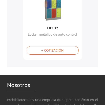
LK109
Locker metálico de auto control
+ COTIZACIÓN
Nosotros
Probibliotecas es una empresa que opera con éxito en el