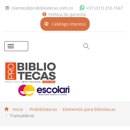
clientes@probibliotecas.com.co
+57 (311) 210-1567
Política de garantía
Catálogo impreso
Toggle
navigation
Inicio
Probibliotecas
Elementos para bibliotecas
Trancalibros